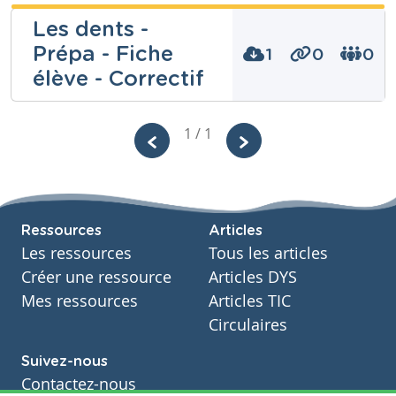
Jennifer
Les dents -
Stevens
Prépa - Fiche
1
0
0
Niveau
élève - Correctif
Fondamental
Cours
Eveil scientifique
Noémie
1 / 1
Année
Dieudonné
2 années
Tags
bouche, corps, corps humain, dents, hygiène,
Niveau
Fondamental
hygiène buccale, hygiène dentaire, système digestif
Cours
Ressources
Articles
Eveil scientifique
Les ressources
Tous les articles
Année
Primaire – Deuxième année
Créer une ressource
Articles DYS
Tags
Mes ressources
Articles TIC
dent, dentition, hygiène buccale, hygiène dentaire
Circulaires
Suivez-nous
Contactez-nous