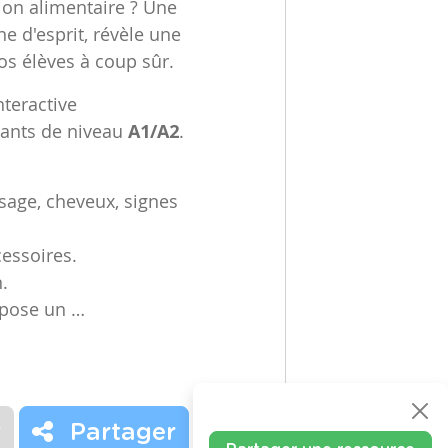
tion alimentaire ? Une
e d'esprit, révèle une
os élèves à coup sûr.
nteractive
nants de niveau
A1/A2
.
sage, cheveux, signes
essoires.
.
opose un …
r
Partager