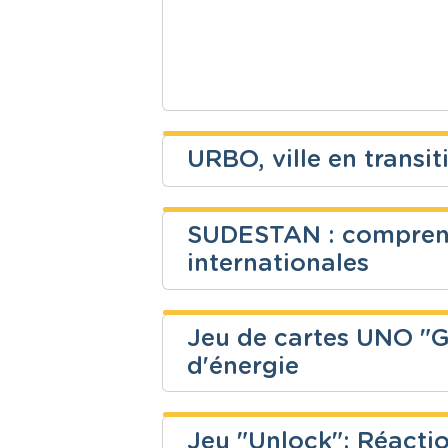
URBO, ville en transit
SCI Projets Internat
SUDESTAN : comprendr
Niveau
Cours
internationales
EPC - Educat
SCI Projets Internat
Secondaire
& la Citoyen
Jeu de cartes UNO "G
Niveau
Cours
d'énergie
Clara Gabriel
Secondaire
Histoire
Jeu "Unlock": Réacti