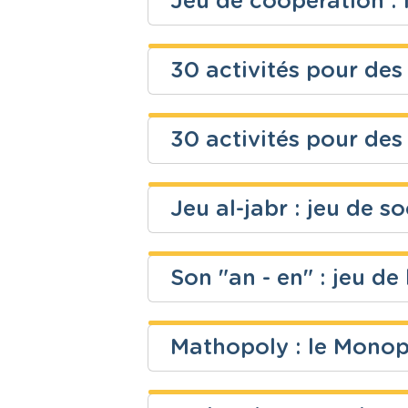
Jeu de coopération :
Secondaire
Ludopédago
Niveau
Cours
Pascale Georges
Secondaire
Français
30 activités pour des
Niveau
Cours
Enseignons.be ASBL
Fondamental
Ressources 
30 activités pour des 
Niveau
Cours
Enseignons.be ASBL
Fondamental
Ressources 
Jeu al-jabr : jeu de so
Niveau
Cours
Secondaire
Ressources 
Son "an - en" : jeu de 
Niveau
Cours
Justine Bielen
Mathopoly : le Monop
Secondaire
Mathématiq
Niveau
Cours
Fondamental
Français