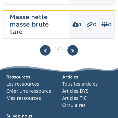
Céline
Masse nette
Coenegrachts
masse brute
1
0
0
Niveau
tare
Fondamental
Cours
Mathématiques
Allison
1 / 1
Année
Chaudron
2 années
Tags
masse brute, masse nette, poids, poids brut, tare
Niveau
Fondamental
Cours
Ressources
Articles
Mathématiques
Les ressources
Tous les articles
Année
Primaire – Cinquième année
Créer une ressource
Articles DYS
Tags
Mes ressources
Articles TIC
masse nette masse brute tare
Circulaires
Suivez-nous