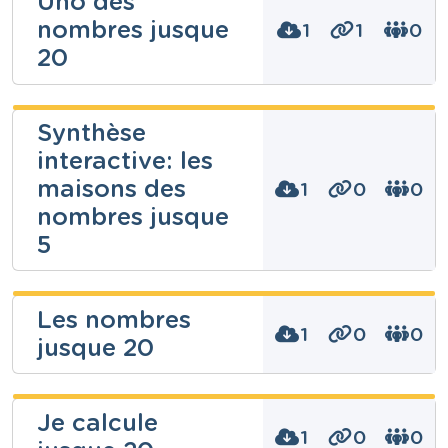
Uno des
nombres jusque
1
1
0
20
Céline
Synthèse
Brasseur
interactive: les
Niveau
maisons des
1
0
0
Fondamental
nombres jusque
Cours
Mathématiques
5
Année
3 années
Tags
Alexandra
20, jeu, jeu de société, jeux, ludopédagogie,
Les nombres
Dubois
manipulation, Manipuler, nombre, nombres, savoir
1
0
0
jusque 20
compter, schèmes, uno, vingt
Niveau
Fondamental
cristelle titeca
Cours
Je calcule
Mathématiques
1
0
0