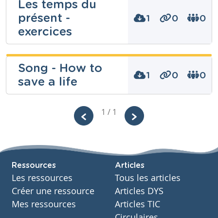
Les temps du
présent -
1
0
0
Niveau
exercices
Secondaire
Cours
Anglais
Sylvie Detaille
Song - How to
Année
Secondaire – Deuxième année
1
0
0
save a life
Tags
présent continu, présent progressif, present simple
Niveau
Secondaire
X juftat
1 / 1
Cours
Anglais
Année
Niveau
Secondaire – Deuxième année
Secondaire
Tags
Cours
présent continu, présent progressif, present simple
Anglais
Ressources
Articles
Année
Secondaire – Première année
Les ressources
Tous les articles
Tags
Créer une ressource
Articles DYS
present simple
Mes ressources
Articles TIC
Circulaires