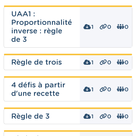
UAA1 :
Proportionnalité
1
0
0
inverse : règle
de 3
Gabrielle C
Règle de trois
1
0
0
Niveau
Secondaire
4 défis à partir
1
0
0
Cours
d'une recette
Niveau
Mathématiques
Secondaire
Année
Cours
3 années
Mathématiques
Bérénice
Tags
Règle de 3
1
0
0
Année
proportion, Proportionnalité, proportionnalités,
Cretin
3 années
proportionnelle, proportionnelles, règle de 3, règle
de trois, UAA1
Tags
Niveau
3, règle de 3, règle de trois
Maud Vaillant