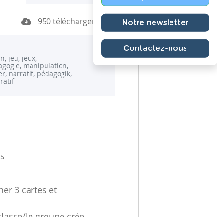
950 téléchargements
Notre newsletter
Contactez-nous
, jeu, jeux,
gogie, manipulation,
r, narratif, pédagogik,
ratif
es
her 3 cartes et
classe/le groupe crée