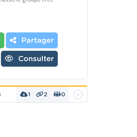
r
Partager
Consulter
s
1
2
0
n, ludopédagogie, récit
f, savoir écrire, savoir