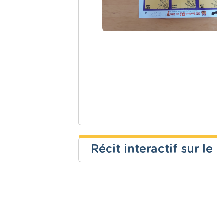
Récit interactif sur 
Najoua Batis
Niveau
Cours
Fondamental
Français