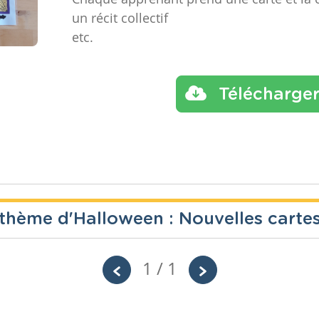
un récit collectif
etc.
Télécharge
le thème d'Halloween : Nouvelles carte
1 / 1
Année
Tags
hallowee
6 années
interacti