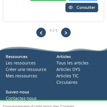
Consulter
1 / 1
Ressources
Articles
Les ressources
Tous les articles
Créer une ressource
Articles DYS
Mes ressources
Articles TIC
Circulaires
Suivez-nous
Contactez-nous
Soutien scolaire
Consentement d'utilisation des Cookies