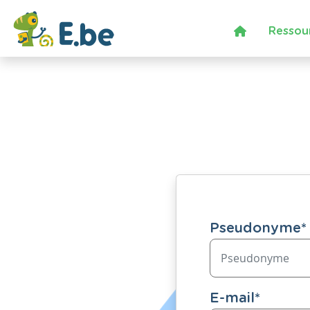
Ressou
Pseudonyme
*
E-mail
*