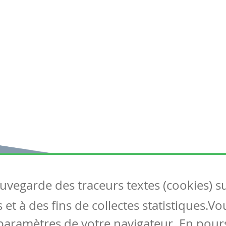
auvegarde des traceurs textes (cookies) s
Articles
S
et à des fins de collectes statistiques.V
Tous les articles
Co
Articles DYS
paramètres de votre navigateur. En pours