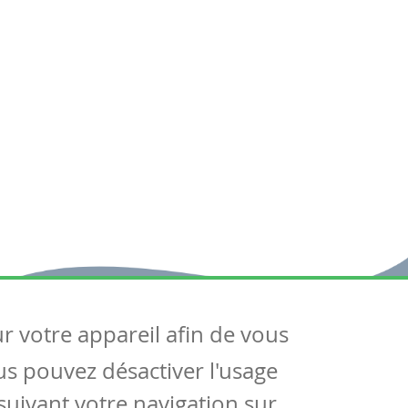
ur votre appareil afin de vous
uivez-nous
ous pouvez désactiver l'usage
ntactez-nous
Soutien scolaire
uivant votre navigation sur