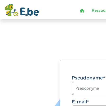
Ressou
Pseudonyme
*
E-mail
*