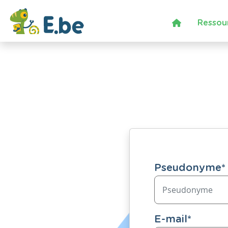
Ressou
Pseudonyme
*
E-mail
*