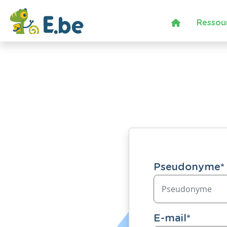
Ressou
Pseudonyme
*
E-mail
*