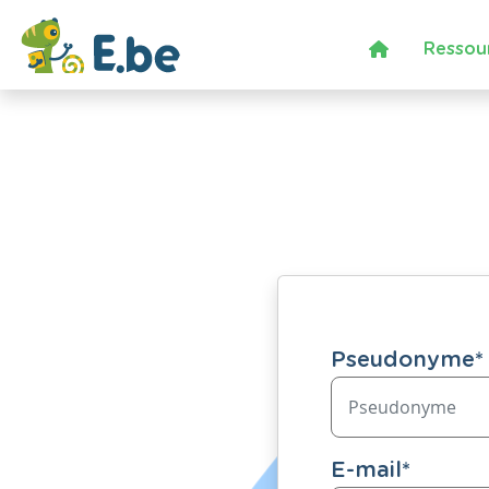
Ressou
Pseudonyme
*
E-mail
*