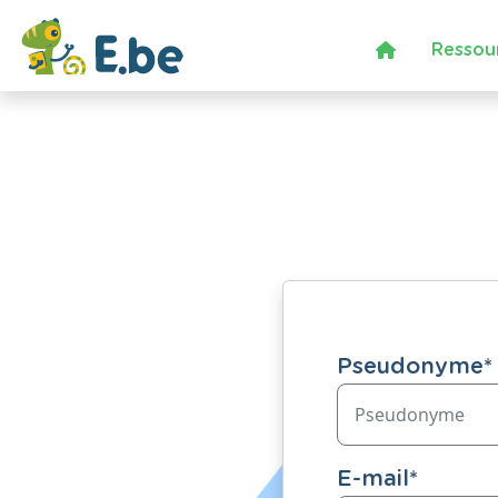
Ressou
Pseudonyme
*
E-mail
*