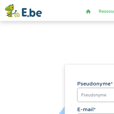
Ressou
Pseudonyme
*
E-mail
*