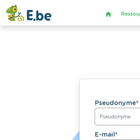
Ressou
Pseudonyme
*
E-mail
*