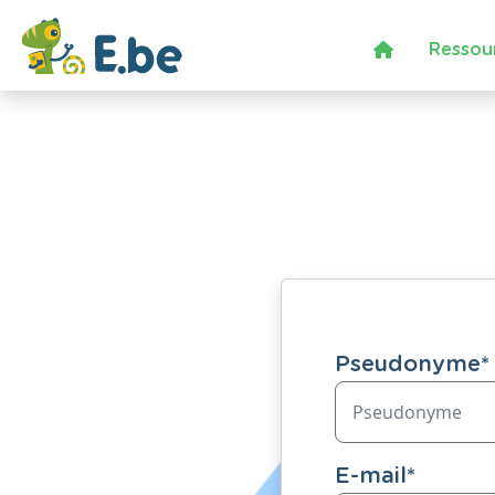
Ressou
Pseudonyme
*
E-mail
*