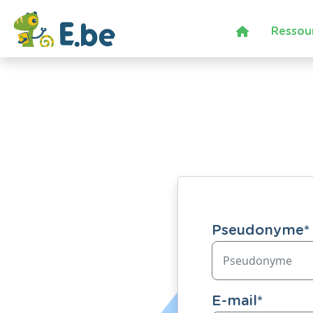
Ressou
Pseudonyme
*
E-mail
*