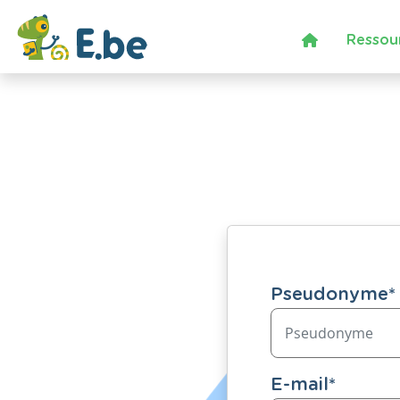
Ressou
Pseudonyme
*
E-mail
*