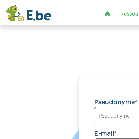
Ressou
Pseudonyme
*
E-mail
*