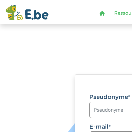
Ressou
Pseudonyme
*
E-mail
*