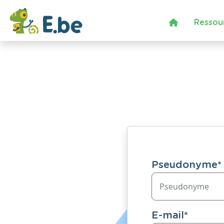
Ressou
Pseudonyme
*
E-mail
*