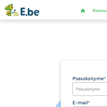
Ressou
Pseudonyme
*
E-mail
*