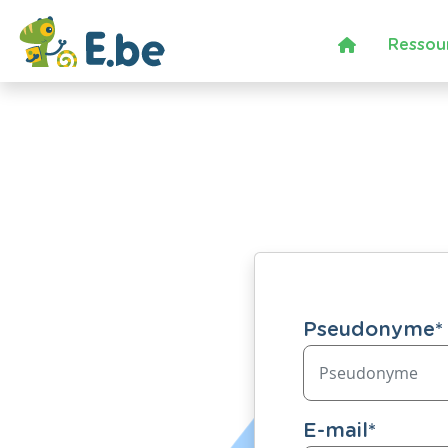
Ressou
Pseudonyme
*
E-mail
*