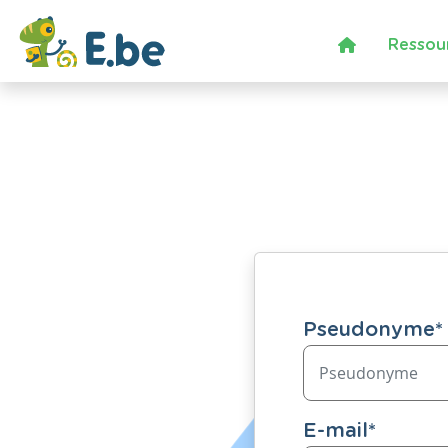
Ressou
Pseudonyme
*
E-mail
*