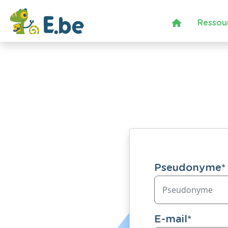
Ressou
Pseudonyme
*
E-mail
*