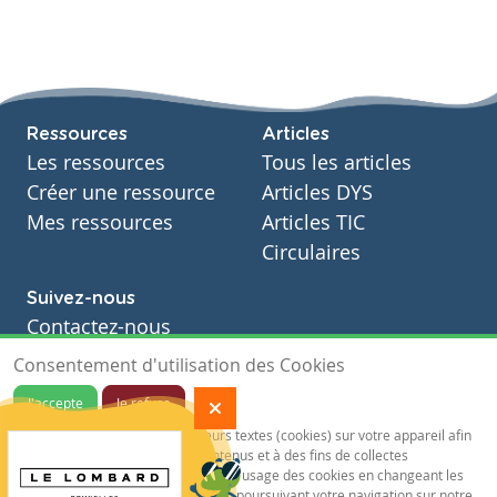
Ressources
Articles
Les ressources
Tous les articles
Créer une ressource
Articles DYS
Mes ressources
Articles TIC
Circulaires
Suivez-nous
Contactez-nous
Soutien scolaire
Consentement d'utilisation des Cookies
Notre page Facebook
J'accepte
Je refuse
S'inscrire à notre newsletter
Notre site sauvegarde des traceurs textes (cookies) sur votre appareil afin
de vous garantir de meilleurs contenus et à des fins de collectes
statistiques.Vous pouvez désactiver l'usage des cookies en changeant les
paramètres de votre navigateur. En poursuivant votre navigation sur notre