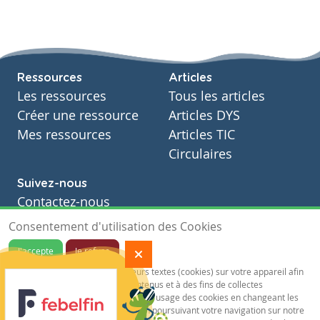
Ressources
Articles
Les ressources
Tous les articles
Créer une ressource
Articles DYS
Mes ressources
Articles TIC
Circulaires
Suivez-nous
Contactez-nous
Soutien scolaire
Consentement d'utilisation des Cookies
Notre page Facebook
J'accepte
Je refuse
S'inscrire à notre newsletter
Notre site sauvegarde des traceurs textes (cookies) sur votre appareil afin
de vous garantir de meilleurs contenus et à des fins de collectes
statistiques.Vous pouvez désactiver l'usage des cookies en changeant les
paramètres de votre navigateur. En poursuivant votre navigation sur notre
Mentions légales
Vie privée