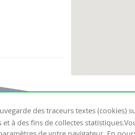
auvegarde des traceurs textes (cookies) s
Articles
S
et à des fins de collectes statistiques.V
Tous les articles
Co
Articles DYS
paramètres de votre navigateur. En pours