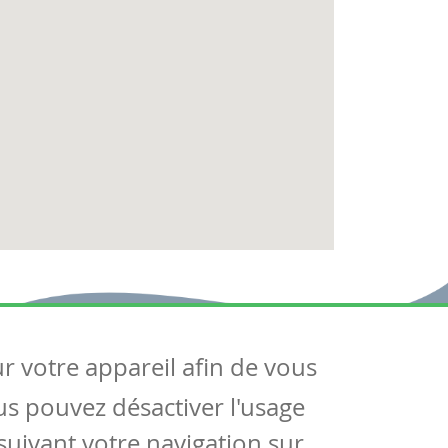
ur votre appareil afin de vous
uivez-nous
ous pouvez désactiver l'usage
ntactez-nous
Soutien scolaire
uivant votre navigation sur