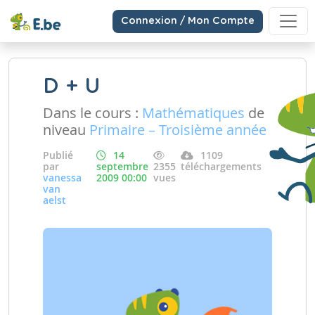
Connexion / Mon Compte
D + U
Dans le cours :
Mathématiques
de
niveau
Primaire – Troisième année
Publié
14
1109
par
septembre
2355
téléchargements
vanessa
2009 00:00
vues
van
aelst