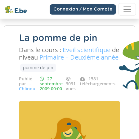
Connexion / Mon Compte
La pomme de pin
Dans le cours :
Eveil scientifique
de
niveau
Primaire – Deuxième année
pomme de pin
Publié
27
1581
par
...
septembre
3031
téléchargements
Chlinou
2009 00:00
vues