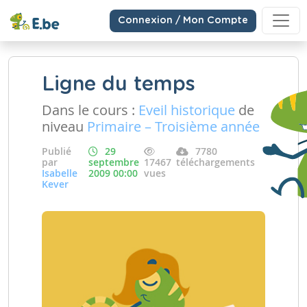
Connexion / Mon Compte
Ligne du temps
Dans le cours :
Eveil historique
de
niveau
Primaire – Troisième année
Publié
29
7780
par
septembre
17467
téléchargements
Isabelle
2009 00:00
vues
Kever