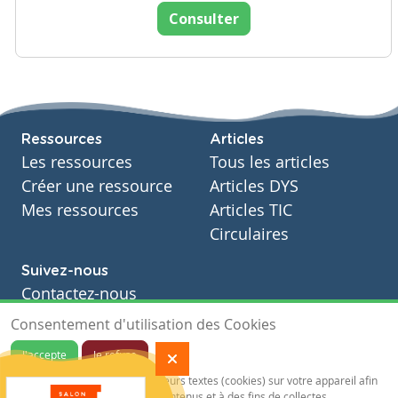
Consulter
Ressources
Articles
Les ressources
Tous les articles
Créer une ressource
Articles DYS
Mes ressources
Articles TIC
Circulaires
Suivez-nous
Contactez-nous
Soutien scolaire
Consentement d'utilisation des Cookies
Notre page Facebook
J'accepte
Je refuse
S'inscrire à notre newsletter
Notre site sauvegarde des traceurs textes (cookies) sur votre appareil afin
de vous garantir de meilleurs contenus et à des fins de collectes