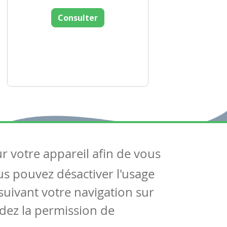
Consulter
ur votre appareil afin de vous
uivez-nous
ous pouvez désactiver l'usage
ntactez-nous
Soutien scolaire
uivant votre navigation sur
Notre page Facebook
dez la permission de
S'inscrire à notre newsletter