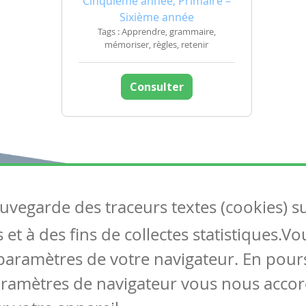
Cinquième année, Primaire –
Sixième année
Tags : Apprendre, grammaire,
mémoriser, règles, retenir
Consulter
auvegarde des traceurs textes (cookies) s
Articles
S
et à des fins de collectes statistiques.V
Tous les articles
Co
Articles DYS
paramètres de votre navigateur. En pours
Articles TIC
aramètres de navigateur vous nous accor
Circulaires