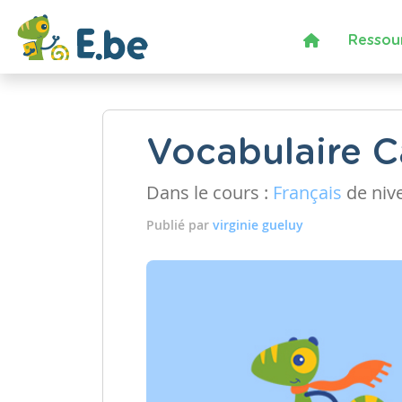
Ressou
Vocabulaire C
Dans le cours :
Français
de niv
Publié par
virginie gueluy