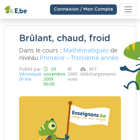
Connexion / Mon Compte
Brûlant, chaud, froid
Dans le cours :
Mathématiques
de
niveau
Primaire – Troisième année
Publié par
29
957
Véronique
novembre
2005
téléchargements
Di Via
2009
vues
00:00