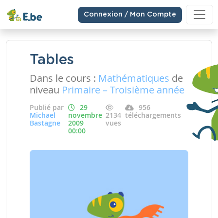
Connexion / Mon Compte
Tables
Dans le cours :
Mathématiques
de
niveau
Primaire – Troisième année
Publié par
29
956
Michael
novembre
2134
téléchargements
Bastagne
2009
vues
00:00