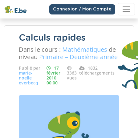
Connexion / Mon Compte
Calculs rapides
Dans le cours :
Mathématiques
de
niveau
Primaire – Deuxième année
Publié par
17
1832
marie-
février
3363
téléchargements
noelle
2010
vues
everbecq
00:00