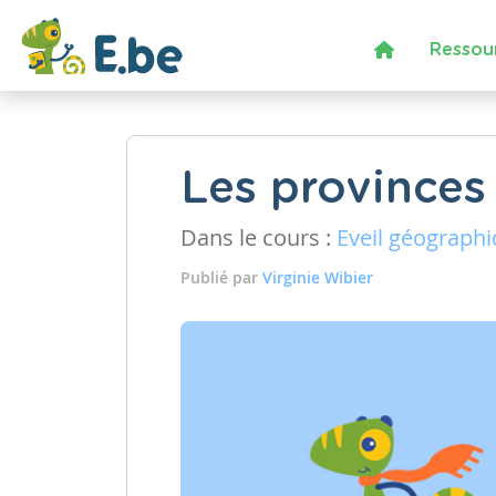
Ressou
Les provinces
Dans le cours :
Eveil géograph
Publié par
Virginie Wibier