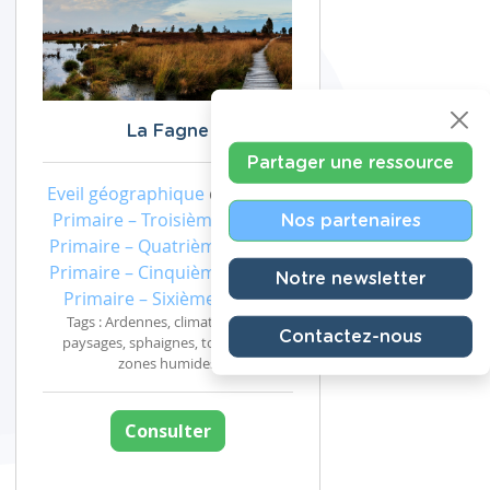
La Fagne
Partager une ressource
Eveil géographique
de niveau
Primaire – Troisième année,
Nos partenaires
Primaire – Quatrième année,
Primaire – Cinquième année,
Notre newsletter
Primaire – Sixième année
Tags : Ardennes, climat, fagnes ,
Contactez-nous
paysages, sphaignes, tourbières,
zones humides
Consulter