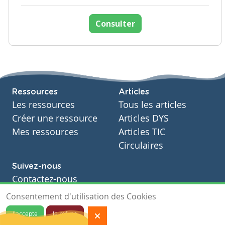
Consulter
Ressources
Articles
Les ressources
Tous les articles
Créer une ressource
Articles DYS
Mes ressources
Articles TIC
Circulaires
Suivez-nous
Contactez-nous
Soutien scolaire
Consentement d'utilisation des Cookies
Notre page Facebook
J'accepte
Je refuse