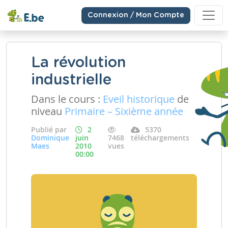
Connexion / Mon Compte
La révolution
industrielle
Dans le cours :
Eveil historique
de
niveau
Primaire – Sixième année
Publié par
2
5370
Dominique
juin
7468
téléchargements
Maes
2010
vues
00:00