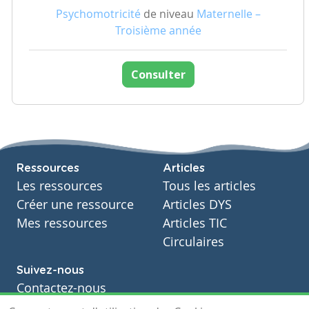
Psychomotricité
de niveau
Maternelle –
Troisième année
Consulter
Ressources
Articles
Les ressources
Tous les articles
Créer une ressource
Articles DYS
Mes ressources
Articles TIC
Circulaires
Suivez-nous
Contactez-nous
Soutien scolaire