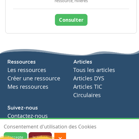
ressource, rivières
Consulter
Ressources
Articles
Les ressources
Tous les articles
Créer une ressource
Articles DYS
Mes ressources
Articles TIC
Circulaires
Suivez-nous
Contactez-nous
Soutien scolaire
Consentement d'utilisation des Cookies
Notre page Facebook
J'accepte
Je refuse