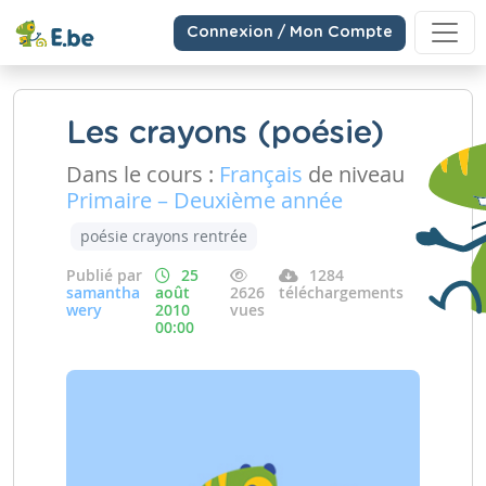
Connexion / Mon Compte
Les crayons (poésie)
Dans le cours :
Français
de niveau
Primaire – Deuxième année
poésie crayons rentrée
Publié par
25
1284
samantha
août
2626
téléchargements
wery
2010
vues
00:00