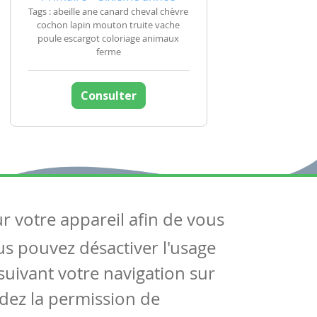
Tags : abeille ane canard cheval chèvre
cochon lapin mouton truite vache
poule escargot coloriage animaux
ferme
Consulter
ur votre appareil afin de vous
uivez-nous
ous pouvez désactiver l'usage
ntactez-nous
Soutien scolaire
uivant votre navigation sur
Notre page Facebook
dez la permission de
S'inscrire à notre newsletter