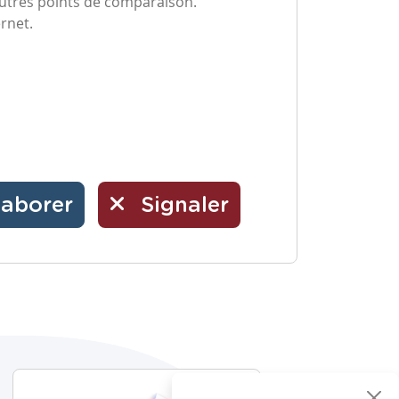
autres points de comparaison.
ernet.
laborer
Signaler