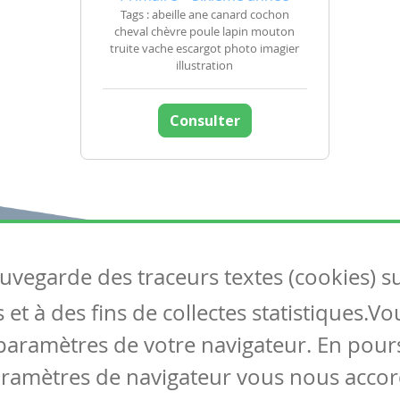
Tags : abeille ane canard cochon
cheval chèvre poule lapin mouton
truite vache escargot photo imagier
illustration
Consulter
auvegarde des traceurs textes (cookies) s
Articles
S
et à des fins de collectes statistiques.V
Tous les articles
Co
Articles DYS
paramètres de votre navigateur. En pours
Articles TIC
aramètres de navigateur vous nous accor
Circulaires