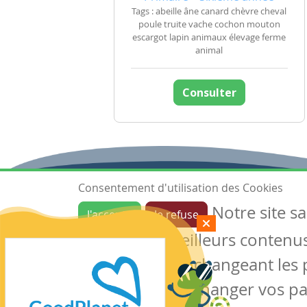
Tags : abeille âne canard chèvre cheval
poule truite vache cochon mouton
escargot lapin animaux élevage ferme
animal
Consulter
Consentement d'utilisation des Cookies
Notre site s
J'accepte
Je refuse
Ressources
garantir de meilleurs contenus 
Les ressources
Créer une ressource
des cookies en changeant les 
Mes ressources
notre site sans changer vos p