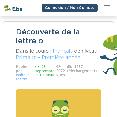
Connexion / Mon Compte
Découverte de la
lettre o
Dans le cours :
Français
de niveau
Primaire – Première année
Publié
28
1587
par
septembre
3072
téléchargements
Isabelle
2010 00:00
vues
Maitre