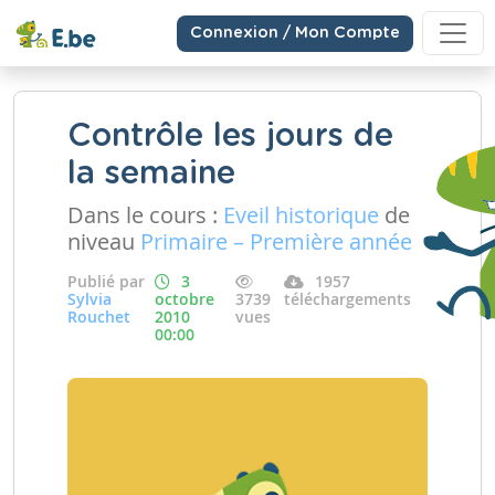
Connexion / Mon Compte
Contrôle les jours de
la semaine
Dans le cours :
Eveil historique
de
niveau
Primaire – Première année
Publié par
3
1957
Sylvia
octobre
3739
téléchargements
Rouchet
2010
vues
00:00