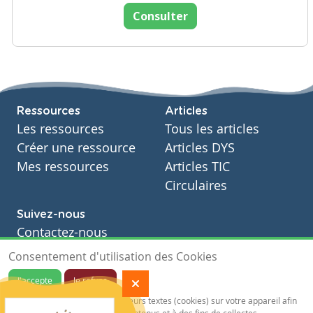
Consulter
Ressources
Articles
Les ressources
Tous les articles
Créer une ressource
Articles DYS
Mes ressources
Articles TIC
Circulaires
Suivez-nous
Contactez-nous
Soutien scolaire
Consentement d'utilisation des Cookies
Notre page Facebook
J'accepte
Je refuse
S'inscrire à notre newsletter
Notre site sauvegarde des traceurs textes (cookies) sur votre appareil afin