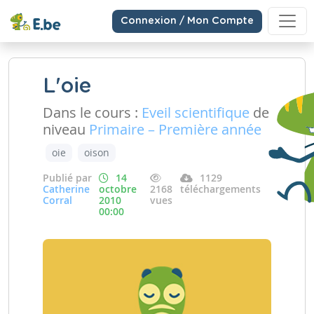
Connexion / Mon Compte
L'oie
Dans le cours :
Eveil scientifique
de
niveau
Primaire – Première année
oie
oison
Publié par
14
1129
Catherine
octobre
2168
téléchargements
Corral
2010
vues
00:00