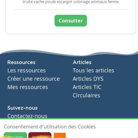
truite vache poule escargot coloriage animaux ferme
Consulter
Ressources
Articles
Les ressources
Tous les articles
Créer une ressource
Articles DYS
Mes ressources
Articles TIC
Circulaires
Suivez-nous
Contactez-nous
Soutien scolaire
Consentement d'utilisation des Cookies
Notre page Facebook
J'accepte
Je refuse