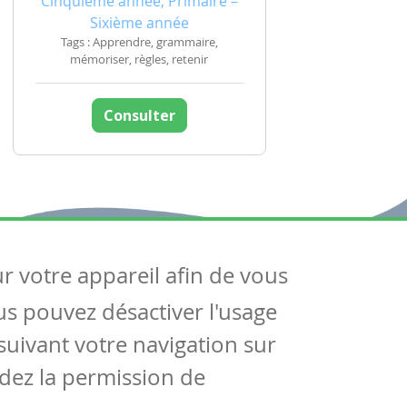
Cinquième année, Primaire –
Sixième année
Tags : Apprendre, grammaire,
mémoriser, règles, retenir
Consulter
ur votre appareil afin de vous
uivez-nous
ous pouvez désactiver l'usage
ntactez-nous
Soutien scolaire
uivant votre navigation sur
Notre page Facebook
dez la permission de
S'inscrire à notre newsletter