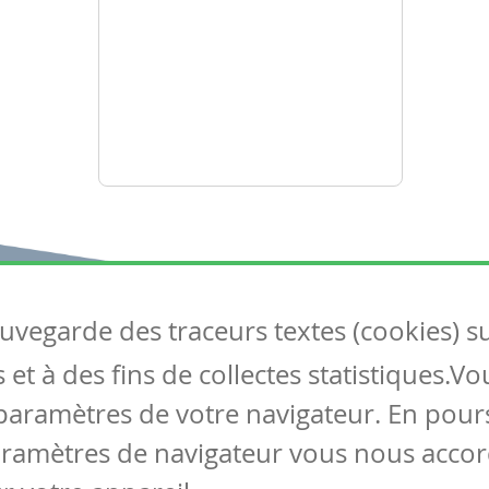
auvegarde des traceurs textes (cookies) s
Articles
S
et à des fins de collectes statistiques.V
Tous les articles
Co
Articles DYS
paramètres de votre navigateur. En pours
Articles TIC
aramètres de navigateur vous nous accor
Circulaires