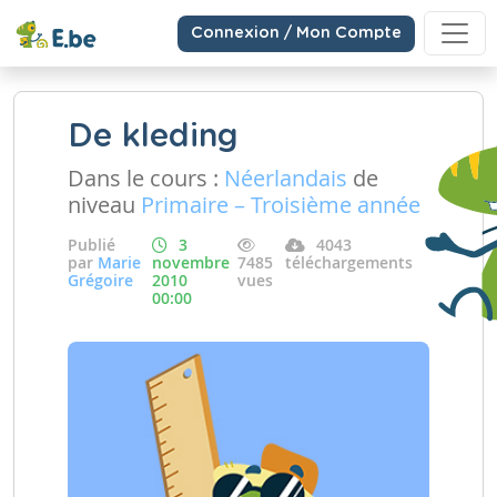
Connexion / Mon Compte
De kleding
Dans le cours :
Néerlandais
de
niveau
Primaire – Troisième année
Publié
3
4043
par
Marie
novembre
7485
téléchargements
Grégoire
2010
vues
00:00