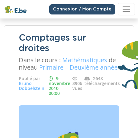
Connexion / Mon Compte
Comptages sur
droites
Dans le cours :
Mathématiques
de
niveau
Primaire – Deuxième année
Publié par
9
2648
Bruno
novembre
3906
téléchargements
Dobbelstein
2010
vues
00:00