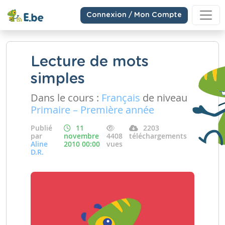
Connexion / Mon Compte
Lecture de mots
simples
Dans le cours :
Français
de niveau
Primaire – Première année
Publié
11
2203
par
novembre
4408
téléchargements
Aline
2010 00:00
vues
D.R.